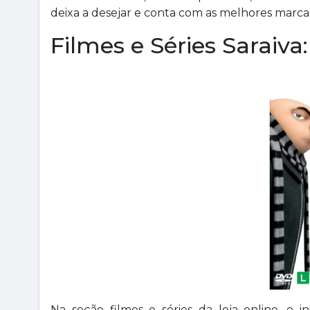
deixa a desejar e conta com as melhores marc
Filmes e Séries Saraiva:
Na seção filmes e séries da loja online, o i