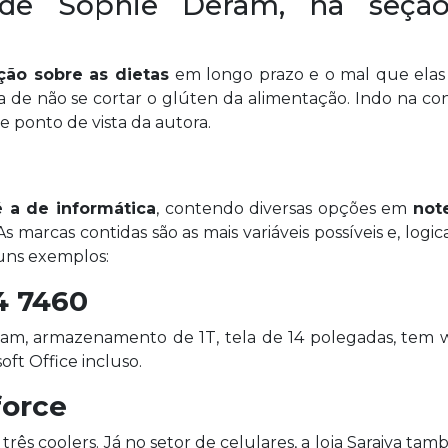
e Sophie Deram, na seçã
ção sobre as dietas
em longo prazo e o mal que ela
ia de não se cortar o glúten da alimentação. Indo na c
 ponto de vista da autora.
é a de informática
, contendo diversas opções em
not
s marcas contidas são as mais variáveis possíveis e, logi
guns exemplos:
4 7460
am, armazenamento de 1T, tela de 14 polegadas, tem
oft Office incluso.
force
rês coolers. Já no setor de celulares, a loja Saraiva ta