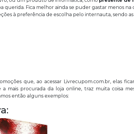
livro, ou um produto de informática, como
presente de 
oa querida. Fica melhor ainda se puder gastar menos na
ções à preferência de escolha pelo internauta, sendo as
romoções que, ao acessar Livrecupom.com.br, elas fic
é a mais procurada da loja online, traz muita coisa m
ejamos então alguns exemplos:
a: