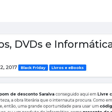
os, DVDs e Informátic
2, 2017
Black Friday
Livros e eBooks
pom de desconto Saraiva
conseguido aqui em
Livre 
erteza, a obra literária que o internauta procura. Como e
ce, então, uma grande oportunidade para usar um
códi