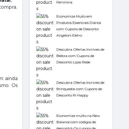
natal
,
Feminina
 compra.
Economize Muito em
Produtos Essenciais Diários
com Cupons de Desconto
Angeloni Eletro
Descubra Ofertas Incríveis de
Beleza com Cupons de
Desconto Lojas Rede
am ainda
Descubra Ofertas Incríveis de
esmo. Os
Brinquedos com Cupons de
Desconto Ri Happy
Economize muito na New
Balance com códigos de
desconto!-Os cupons de