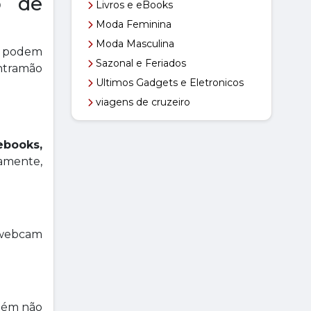
o de
Livros e eBooks
Moda Feminina
Moda Masculina
s podem
Sazonal e Feriados
ontramão
Ultimos Gadgets e Eletronicos
viagens de cruzeiro
ebooks,
camente,
 webcam
mbém não