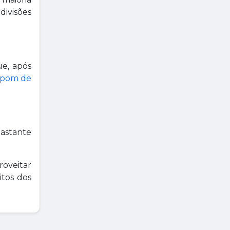
divisões
ue, após
pom de
astante
proveitar
itos dos