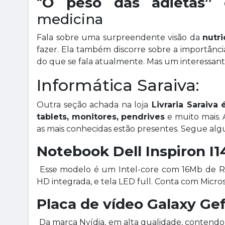
“
O peso das adietas”
d
medicina
Fala sobre uma surpreendente visão da
nutri
fazer. Ela também discorre sobre a importânc
do que se fala atualmente. Mas um interessante
Informática Saraiva:
Outra seção achada na loja
Livraria Saraiva 
tablets, monitores, pendrives
e muito mais. A
as mais conhecidas estão presentes. Segue al
Notebook Dell Inspiron I1
Esse modelo é um Intel-core com 16Mb de R
HD integrada, e tela LED full. Conta com Micros
Placa de vídeo Galaxy Ge
Da marca Nvídia, em alta qualidade, contendo t