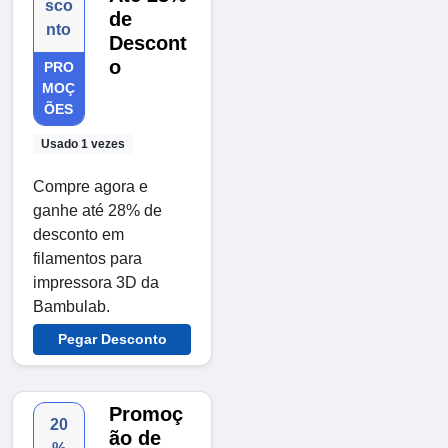
sco
de
nto
Descont
o
PRO
MOÇ
ÕES
Usado 1 vezes
Compre agora e
ganhe até 28% de
desconto em
filamentos para
impressora 3D da
Bambulab.
Pegar Desconto
Promoç
20
ão de