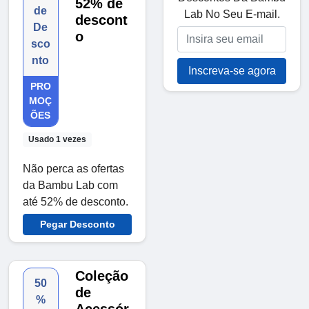
52% de
de
Lab No Seu E-mail.
descont
De
o
sco
nto
Inscreva-se agora
PRO
MOÇ
ÕES
Usado 1 vezes
Não perca as ofertas
da Bambu Lab com
até 52% de desconto.
Pegar Desconto
Coleção
50
de
%