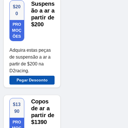
Suspens
$20
ão a ar a
0
partir de
$200
PRO
MOÇ
ÕES
Adquira estas peças
de suspensão a ar a
partir de $200 na
D2racing.
Pegar Desconto
Copos
$13
de ar a
90
partir de
$1390
PRO