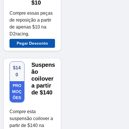
$10
Compre essas peças
de reposição a partir
de apenas $10 na
D2racing.
Pegar Desconto
Suspens
$14
ão
0
coilover
a partir
PRO
MOÇ
de $140
ÕES
Compre esta
suspensão coilover a
partir de $140 na