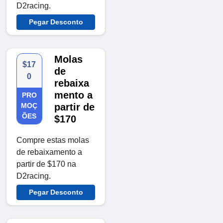
D2racing.
Pegar Desconto
Molas
$17
de
0
rebaixa
mento a
PRO
MOÇ
partir de
ÕES
$170
Compre estas molas
de rebaixamento a
partir de $170 na
D2racing.
Pegar Desconto