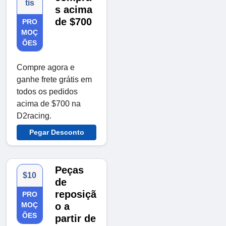
tis
s acima
de $700
PRO
MOÇ
ÕES
Compre agora e
ganhe frete grátis em
todos os pedidos
acima de $700 na
D2racing.
Pegar Desconto
Peças
$10
de
reposiçã
PRO
MOÇ
o a
ÕES
partir de