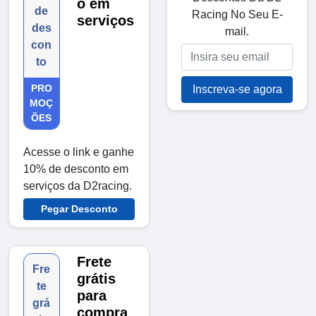
o em
de
Racing No Seu E-
serviços
des
mail.
con
to
PRO
Inscreva-se agora
MOÇ
ÕES
Acesse o link e ganhe
10% de desconto em
serviços da D2racing.
Pegar Desconto
Frete
Fre
grátis
te
para
grá
compra