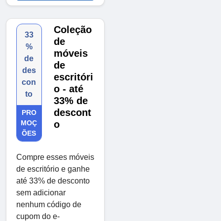
Coleção
33
de
%
móveis
de
de
des
escritóri
con
o - até
to
33% de
descont
PRO
MOÇ
o
ÕES
Compre esses móveis
de escritório e ganhe
até 33% de desconto
sem adicionar
nenhum código de
cupom do e-