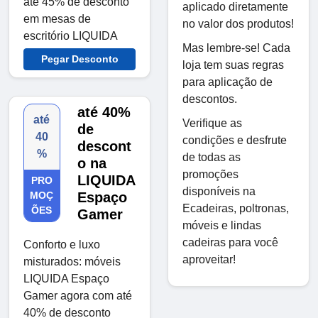
até 45% de desconto
aplicado diretamente
em mesas de
no valor dos produtos!
escritório LIQUIDA
Mas lembre-se! Cada
Pegar Desconto
loja tem suas regras
para aplicação de
descontos.
até 40%
até
Verifique as
de
40
condições e desfrute
descont
%
de todas as
o na
promoções
LIQUIDA
PRO
disponíveis na
MOÇ
Espaço
Ecadeiras, poltronas,
ÕES
Gamer
móveis e lindas
cadeiras para você
Conforto e luxo
aproveitar!
misturados: móveis
LIQUIDA Espaço
Gamer agora com até
40% de desconto