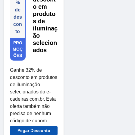
%
o em
de
produto
des
s de
con
iluminaç
to
ão
selecion
PRO
MOÇ
ados
ÕES
Ganhe 32% de
desconto em produtos
de iluminação
selecionados do e-
cadeiras.com.br. Esta
oferta também não
precisa de nenhum
código de cupom.
Pegar Desconto