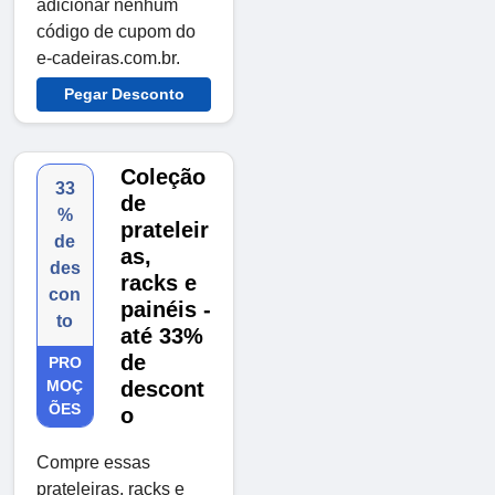
adicionar nenhum
código de cupom do
e-cadeiras.com.br.
Pegar Desconto
Coleção
33
de
%
prateleir
de
as,
des
racks e
con
painéis -
to
até 33%
de
PRO
MOÇ
descont
ÕES
o
Compre essas
prateleiras, racks e