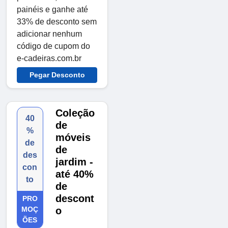
painéis e ganhe até
33% de desconto sem
adicionar nenhum
código de cupom do
e-cadeiras.com.br
Pegar Desconto
Coleção
40
de
%
móveis
de
de
des
jardim -
con
até 40%
to
de
descont
PRO
MOÇ
o
ÕES