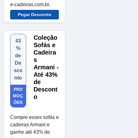
e-cadeiras.com.br.
Pegar Desconto
Coleção
43
Sofás e
%
Cadeira
de
s
De
Armani -
sco
Até 43%
nto
de
Descont
PRO
MOÇ
o
ÕES
Compre esses sofás e
cadeiras Armani e
ganhe até 43% de