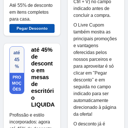
Ctrl + V) no campo
Até 55% de desconto
indicado antes de
em itens completos
concluir a compra.
para casa.
O Livre Cupom
Pegar Desconto
também mostra as
principais promoções
e vantagens
até 45%
oferecidas pelos
até
de
nossos parceiros e
45
descont
para aproveitar é só
%
o em
clicar em "Pegar
mesas
PRO
desconto" e em
MOÇ
de
seguida no campo
ÕES
escritóri
indicado para ser
o
automaticamente
LIQUIDA
direcionado à página
da oferta!
Profissão e estilo
incorporados: agora
O desconto já é