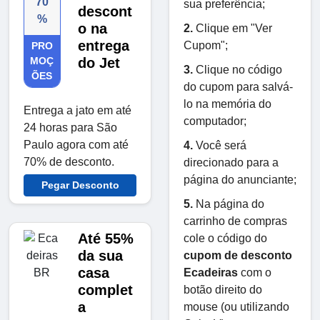
70
sua preferência;
descont
%
o na
2.
Clique em "Ver
entrega
Cupom";
PRO
MOÇ
do Jet
3.
Clique no código
ÕES
do cupom para salvá-
lo na memória do
Entrega a jato em até
computador;
24 horas para São
Paulo agora com até
4.
Você será
70% de desconto.
direcionado para a
página do anunciante;
Pegar Desconto
5.
Na página do
carrinho de compras
Até 55%
cole o código do
da sua
cupom de desconto
casa
Ecadeiras
com o
complet
botão direito do
a
mouse (ou utilizando