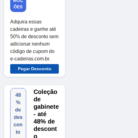
MOÇ
ÕES
Adquira essas
cadeiras e ganhe até
50% de desconto sem
adicionar nenhum
código de cupom do
e-cadeiras.com.br.
Pegar Desconto
Coleção
48
de
%
gabinete
de
- até
des
48% de
con
descont
to
o