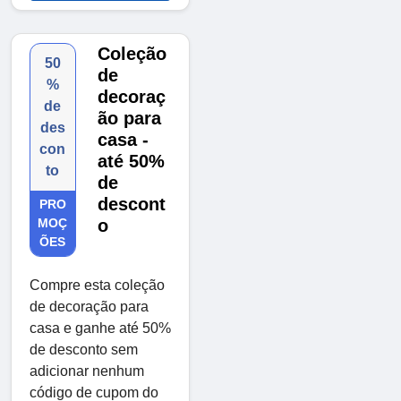
Coleção
50
de
%
decoraç
de
ão para
des
casa -
con
até 50%
to
de
descont
PRO
MOÇ
o
ÕES
Compre esta coleção
de decoração para
casa e ganhe até 50%
de desconto sem
adicionar nenhum
código de cupom do