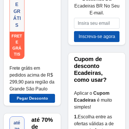
E
Ecadeiras BR No Seu
GR
E-mail.
ÁTI
S
FRET
Inscreva-se agora
E
GRÁ
TIS
Cupom de
desconto
Frete grátis em
Ecadeiras,
pedidos acima de R$
como usar?
299,90 para região da
Grande São Paulo
Aplicar o
Cupom
Pegar Desconto
Ecadeiras
é muito
simples!
1.
Escolha entre as
até 70%
até
ofertas válidas a de
de