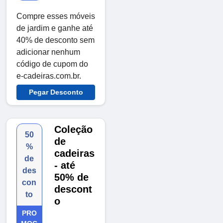
Compre esses móveis
de jardim e ganhe até
40% de desconto sem
adicionar nenhum
código de cupom do
e-cadeiras.com.br.
Pegar Desconto
Coleção
50
de
%
cadeiras
de
- até
des
50% de
con
descont
to
o
PRO