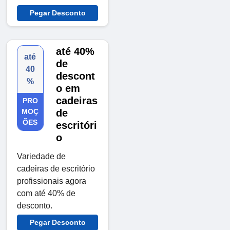
Pegar Desconto
até 40%
até
de
40
descont
%
o em
cadeiras
PRO
MOÇ
de
ÕES
escritóri
o
Variedade de
cadeiras de escritório
profissionais agora
com até 40% de
desconto.
Pegar Desconto