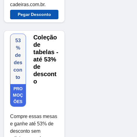
cadeiras.com.br.
Pegar Desconto
Coleção
53
de
%
tabelas -
de
até 53%
des
de
con
descont
to
o
PRO
MOÇ
ÕES
Compre essas mesas
e ganhe até 53% de
desconto sem