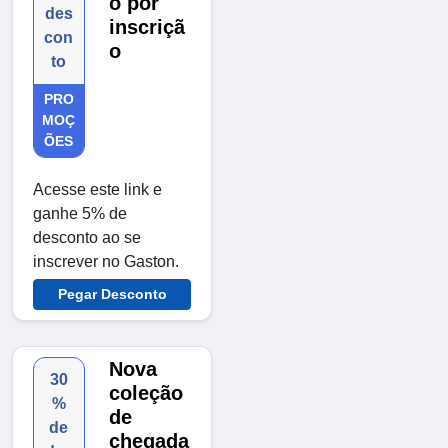
o por
des
inscriçã
con
o
to
PRO
MOÇ
ÕES
Acesse este link e
ganhe 5% de
desconto ao se
inscrever no Gaston.
Pegar Desconto
Nova
30
coleção
%
de
de
chegada