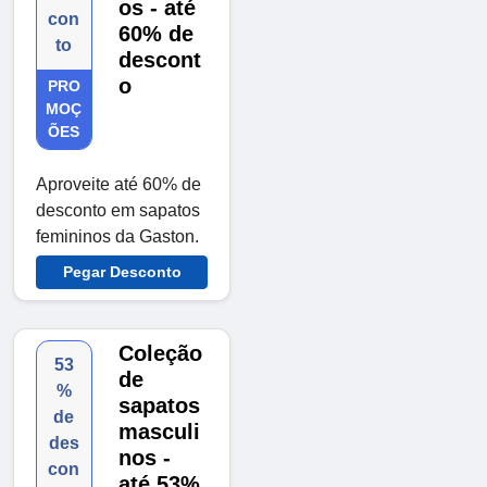
os - até
con
60% de
to
descont
o
PRO
MOÇ
ÕES
Aproveite até 60% de
desconto em sapatos
femininos da Gaston.
Pegar Desconto
Coleção
53
de
%
sapatos
de
masculi
des
nos -
con
até 53%