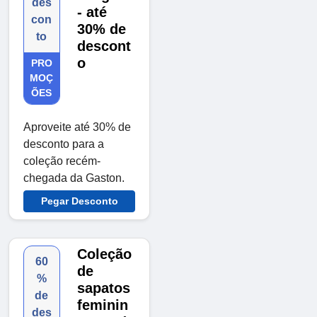
des
- até
con
30% de
to
descont
o
PRO
MOÇ
ÕES
Aproveite até 30% de
desconto para a
coleção recém-
chegada da Gaston.
Pegar Desconto
Coleção
60
de
%
sapatos
de
feminin
des