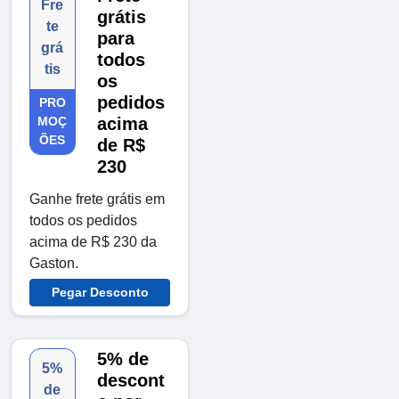
Fre
grátis
te
para
grá
todos
tis
os
pedidos
PRO
MOÇ
acima
ÕES
de R$
230
Ganhe frete grátis em
todos os pedidos
acima de R$ 230 da
Gaston.
Pegar Desconto
5% de
5%
descont
de