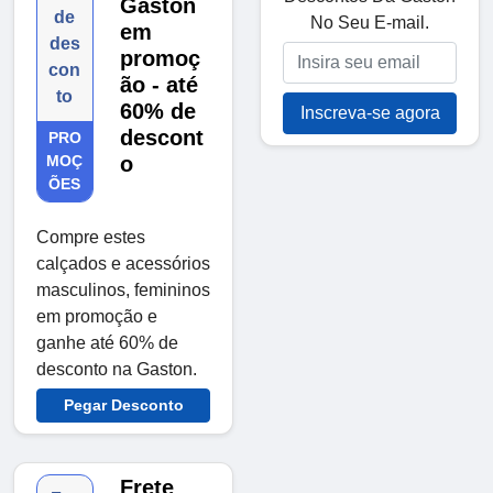
Gaston
de
No Seu E-mail.
em
des
promoç
con
ão - até
to
60% de
Inscreva-se agora
descont
PRO
MOÇ
o
ÕES
Compre estes
calçados e acessórios
masculinos, femininos
em promoção e
ganhe até 60% de
desconto na Gaston.
Pegar Desconto
Frete