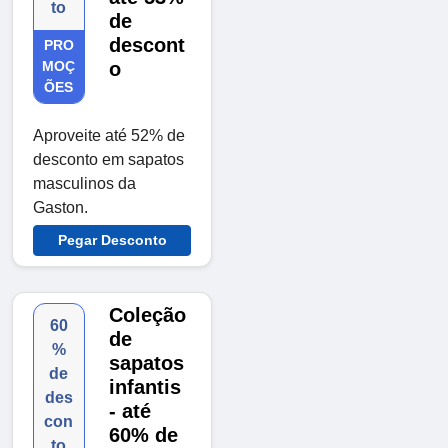
to
de
descont
PRO
MOÇ
o
ÕES
Aproveite até 52% de
desconto em sapatos
masculinos da
Gaston.
Pegar Desconto
Coleção
60
de
%
sapatos
de
infantis
des
- até
con
60% de
to