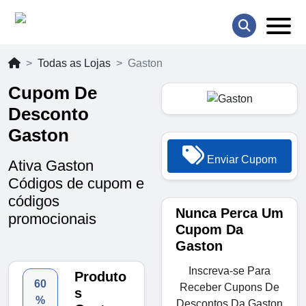
Todas as Lojas
Gaston
Cupom De
Desconto
Gaston
Enviar Cupom
Ativa Gaston
Códigos de cupom e
códigos
Nunca Perca Um
promocionais
Cupom Da
Gaston
Inscreva-se Para
Produto
60
Receber Cupons De
s
%
Descontos Da Gaston