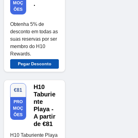
MOÇ
.
ÕES
Obtenha 5% de
desconto em todas as
suas reservas por ser
membro do H10
Rewards.
Pegar Desconto
H10
€81
Taburie
nte
PRO
MOÇ
Playa -
ÕES
A partir
de €81
H10 Taburiente Playa