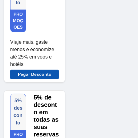
to
PRO
MOÇ
ÕES
Viaje mais, gaste
menos e economize
até 25% em voos e
hotéis.
Pegar Desconto
5% de
5%
descont
des
o em
con
todas as
to
suas
reservas
PRO