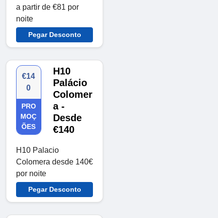
a partir de €81 por
noite
Pegar Desconto
H10
€14
Palácio
0
Colomer
a -
PRO
MOÇ
Desde
ÕES
€140
H10 Palacio
Colomera desde 140€
por noite
Pegar Desconto