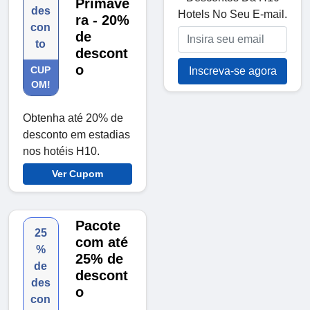
Primave
des
Hotels No Seu E-mail.
ra - 20%
con
de
to
descont
o
CUP
Inscreva-se agora
OM!
Obtenha até 20% de
desconto em estadias
nos hotéis H10.
Ver Cupom
Pacote
25
com até
%
25% de
de
descont
des
o
con