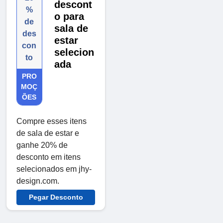
descont
%
o para
de
sala de
des
estar
con
selecion
to
ada
PRO
MOÇ
ÕES
Compre esses itens
de sala de estar e
ganhe 20% de
desconto em itens
selecionados em jhy-
design.com.
Pegar Desconto