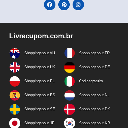
Livrecupom.com.br
Shoppingspout AU
Shoppingspout FR
Shoppingspout UK
Shoppingspout DE
Shoppingspout PL
Codicegratuito
Shoppingspout ES
Shoppingspout NL
Shoppingspout SE
Shoppingspout DK
Shoppingspout JP
Shoppingspout KR