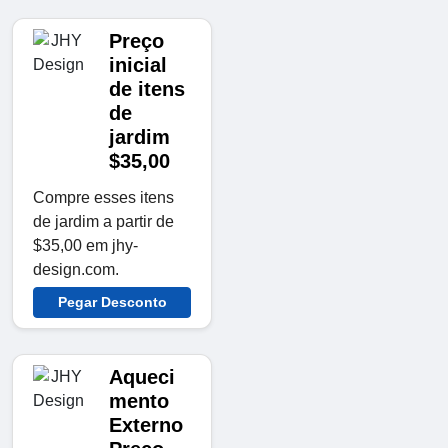
Preço
inicial
de itens
de
jardim
$35,00
Compre esses itens
de jardim a partir de
$35,00 em jhy-
design.com.
Pegar Desconto
Aqueci
mento
Externo