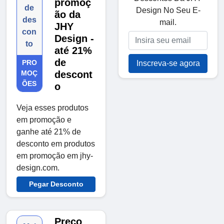
promoç
de
Design No Seu E-
ão da
des
mail.
JHY
con
Design -
to
até 21%
de
PRO
Inscreva-se agora
MOÇ
descont
ÕES
o
Veja esses produtos
em promoção e
ganhe até 21% de
desconto em produtos
em promoção em jhy-
design.com.
Pegar Desconto
Preço