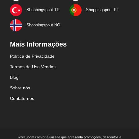
Shoppingspout TR
Shoppingspout PT
Shoppingspout NO
Mais Informações
Política de Privacidade
Termos de Uso Vendas
Blog
Sobre nós
Contate-nos
livrecupom.com.br é um site que apresenta promoções, descontos e