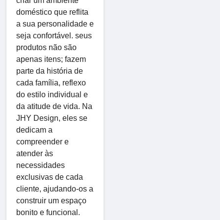
criar um ambiente
doméstico que reflita
a sua personalidade e
seja confortável. seus
produtos não são
apenas itens; fazem
parte da história de
cada família, reflexo
do estilo individual e
da atitude de vida. Na
JHY Design, eles se
dedicam a
compreender e
atender às
necessidades
exclusivas de cada
cliente, ajudando-os a
construir um espaço
bonito e funcional.