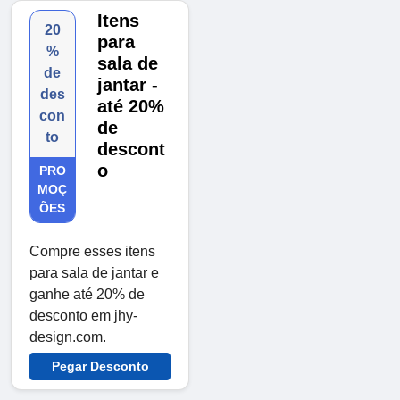
Itens
20
para
%
sala de
de
jantar -
des
até 20%
con
de
to
descont
o
PRO
MOÇ
ÕES
Compre esses itens
para sala de jantar e
ganhe até 20% de
desconto em jhy-
design.com.
Pegar Desconto