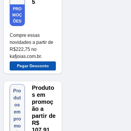
5
PRO
MOÇ
ÕES
Compre essas
novidades a partir de
R$222,75 no
kafjoias.com.br.
Pegar Desconto
Produto
Pro
s em
dut
promoç
os
ão a
em
partir de
pro
R$
mo
107,91