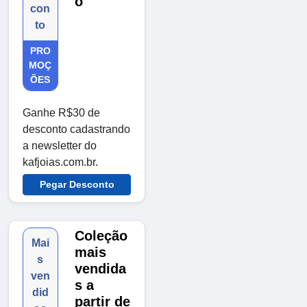
o
con
to
PRO
MOÇ
ÕES
Ganhe R$30 de
desconto cadastrando
a newsletter do
kafjoias.com.br.
Pegar Desconto
Coleção
Mai
mais
s
vendida
ven
s a
did
partir de