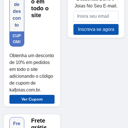
o em
de
Joias No Seu E-mail.
todo o
des
site
con
to
Inscreva-se agora
CUP
OM!
Obtenha um desconto
de 10% em pedidos
em todo o site
adicionando o código
de cupom de
kafjoias.com.br.
Ver Cupom
Frete
Fre
grátis