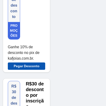
des
con
to
PRO
MOÇ
ÕES
Ganhe 10% de
desconto no pix de
kafjoias.com.br.
Pegar Desconto
R$30 de
R$
descont
30
o por
de
inscriçã
des