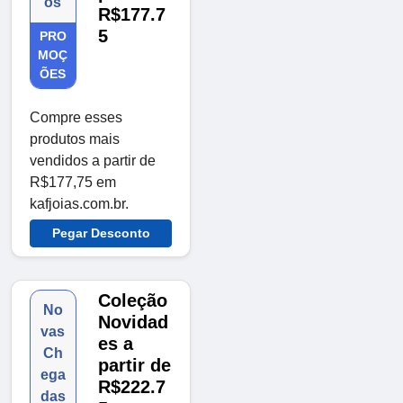
os
R$177.7
5
PRO
MOÇ
ÕES
Compre esses
produtos mais
vendidos a partir de
R$177,75 em
kafjoias.com.br.
Pegar Desconto
Coleção
No
Novidad
vas
es a
Ch
partir de
ega
R$222.7
das