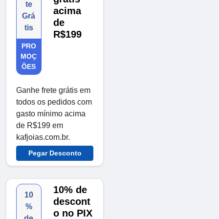
te
acima
Grá
de
tis
R$199
PRO
MOÇ
ÕES
Ganhe frete grátis em
todos os pedidos com
gasto mínimo acima
de R$199 em
kafjoias.com.br.
Pegar Desconto
10% de
10
descont
%
o no PIX
de