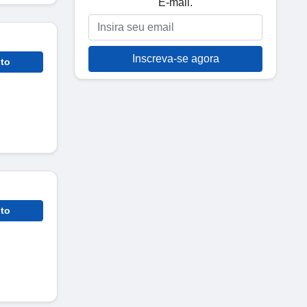
E-mail.
Inscreva-se agora
to
to