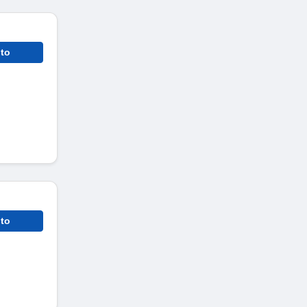
to
to