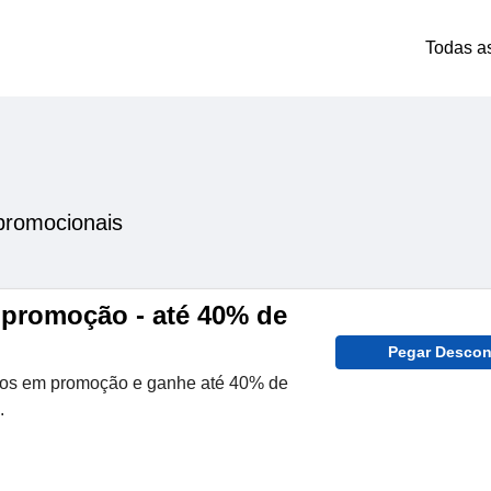
Todas a
promocionais
promoção - até 40% de
Pegar Descon
os em promoção e ganhe até 40% de
.