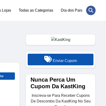
s Lojas
Todas as Categorias
Dia dos Pais
Enviar Cupom
to
Nunca Perca Um
Cupom Da KastKing
Inscreva-se Para Receber Cupons
De Descontos Da KastKing No Seu