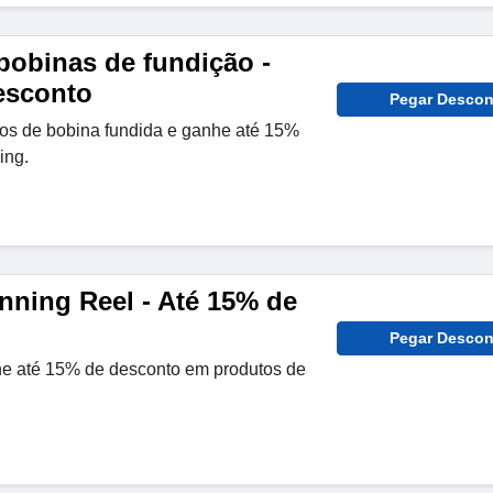
bobinas de fundição -
esconto
Pegar Descon
os de bobina fundida e ganhe até 15%
ing.
nning Reel - Até 15% de
Pegar Descon
e até 15% de desconto em produtos de