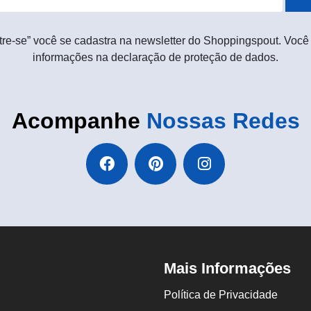
tre-se” você se cadastra na newsletter do Shoppingspout. Você
informações na declaração de proteção de dados.
Acompanhe
Nossas Redes
Mais Informações
Política de Privacidade