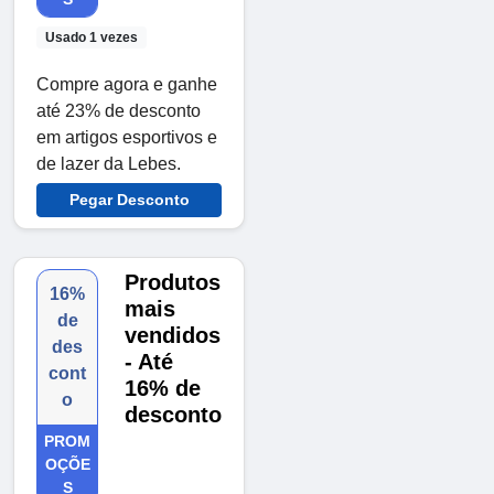
Usado 1 vezes
Compre agora e ganhe
até 23% de desconto
em artigos esportivos e
de lazer da Lebes.
Pegar Desconto
Produtos
16%
mais
de
vendidos
des
- Até
cont
16% de
o
desconto
PROM
OÇÕE
S