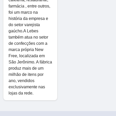
farmácia , entre outros,
foi um marco na
história da empresa e
do setor varejista
gaúcho.A Lebes
também atua no setor
de confecções com a
marca própria New
Free, localizada em
São Jerônimo. A fábrica
produz mais de um
milhão de itens por
ano, vendidos
exclusivamente nas
lojas da rede.