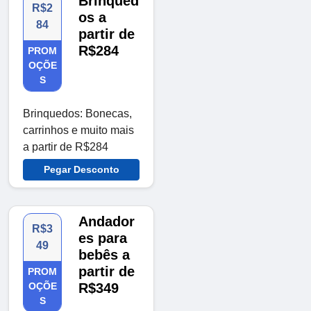
Brinqued
R$2
os a
84
partir de
R$284
PROM
OÇÕE
S
Brinquedos: Bonecas,
carrinhos e muito mais
a partir de R$284
Pegar Desconto
Andador
R$3
es para
49
bebês a
partir de
PROM
OÇÕE
R$349
S