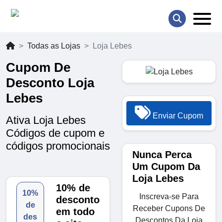
Todas as Lojas
Loja Lebes
Cupom De
Desconto Loja
Lebes
Enviar Cupom
Ativa Loja Lebes
Códigos de cupom e
códigos promocionais
Nunca Perca
Um Cupom Da
Loja Lebes
10% de
10%
Inscreva-se Para
desconto
de
Receber Cupons De
em todo
des
Descontos Da Loja