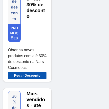
de
30% de
des
descont
con
o
to
PRO
MOÇ
ÕES
Obtenha novos
produtos com até 30%
de desconto na Nars
Cosmetics.
Pegar Desconto
Mais
20
vendido
%
s - até
de