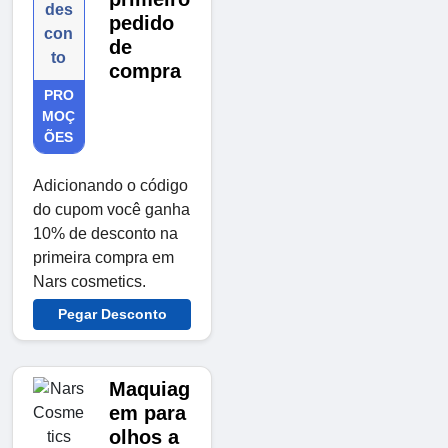
des
pedido
con
de
to
compra
PRO
MOÇ
ÕES
Adicionando o código
do cupom você ganha
10% de desconto na
primeira compra em
Nars cosmetics.
Pegar Desconto
Maquiag
em para
olhos a