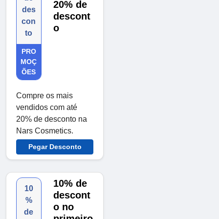
20% de
des
descont
con
o
to
PRO
MOÇ
ÕES
Compre os mais
vendidos com até
20% de desconto na
Nars Cosmetics.
Pegar Desconto
10% de
10
descont
%
o no
de
primeiro