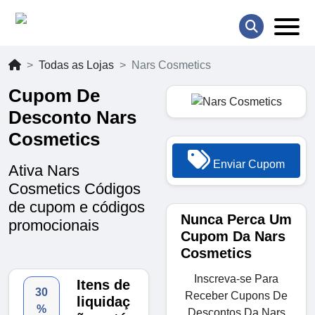
Todas as Lojas
Nars Cosmetics
Cupom De
Desconto Nars
Cosmetics
Enviar Cupom
Ativa Nars
Cosmetics Códigos
de cupom e códigos
Nunca Perca Um
promocionais
Cupom Da Nars
Cosmetics
Inscreva-se Para
Itens de
30
Receber Cupons De
liquidaç
%
Descontos Da Nars