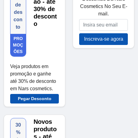
ão - até
de
Cosmetics No Seu E-
30% de
des
mail.
descont
con
o
to
PRO
Inscreva-se agora
MOÇ
ÕES
Veja produtos em
promoção e ganhe
até 30% de desconto
em Nars cosmetics.
Pegar Desconto
Novos
30
produto
%
s - até