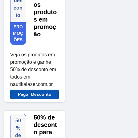
des
os
con
produto
to
s em
promoç
PRO
MOÇ
ão
ÕES
Veja os produtos em
promoção e ganhe
50% de desconto em
todos em
nautikalazer.com.br.
Pegar Desconto
50% de
50
descont
%
o para
de