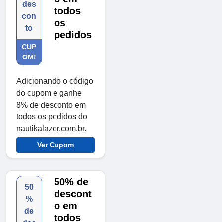
des
todos
con
os
to
pedidos
CUP
OM!
Adicionando o código
do cupom e ganhe
8% de desconto em
todos os pedidos do
nautikalazer.com.br.
Ver Cupom
50% de
50
descont
%
o em
de
todos