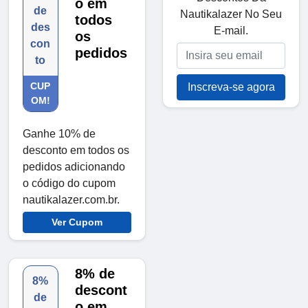
o em
de
Nautikalazer No Seu
todos
des
E-mail.
os
con
pedidos
to
CUP
Inscreva-se agora
OM!
Ganhe 10% de
desconto em todos os
pedidos adicionando
o código do cupom
nautikalazer.com.br.
Ver Cupom
8% de
8%
descont
de
o em