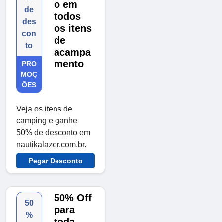
o em
de
todos
des
os itens
con
de
to
acampa
mento
PRO
MOÇ
ÕES
Veja os itens de
camping e ganhe
50% de desconto em
nautikalazer.com.br.
Pegar Desconto
50% Off
50
para
%
toda