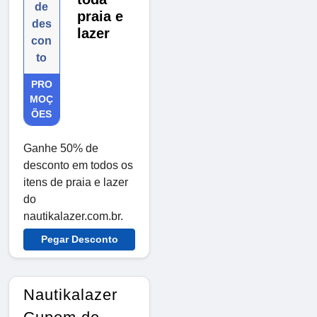
de
praia e
des
lazer
con
to
PRO
MOÇ
ÕES
Ganhe 50% de
desconto em todos os
itens de praia e lazer
do
nautikalazer.com.br.
Pegar Desconto
Nautikalazer