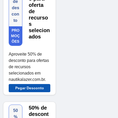
de
oferta
des
de
con
recurso
to
s
selecion
PRO
MOÇ
ados
ÕES
Aproveite 50% de
desconto para ofertas
de recursos
selecionados em
nautikalazer.com.br.
Pegar Desconto
50% de
50
descont
%