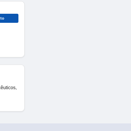
to
êuticos,