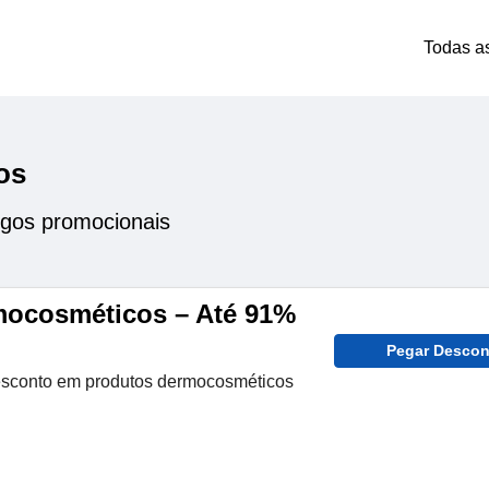
Todas a
os
gos promocionais
mocosméticos – Até 91%
Pegar Descon
sconto em produtos dermocosméticos