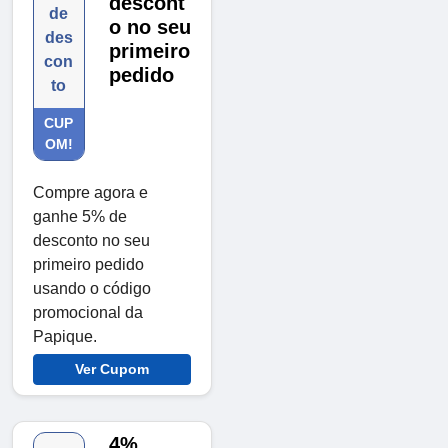
descont
de
o no seu
des
primeiro
con
pedido
to
CUP
OM!
Compre agora e
ganhe 5% de
desconto no seu
primeiro pedido
usando o código
promocional da
Papique.
Ver Cupom
4%