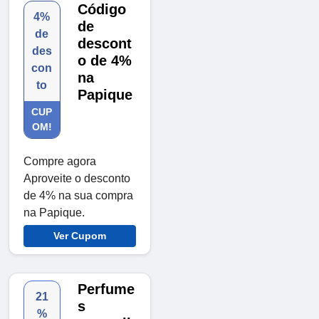
Código
4%
de
de
descont
des
o de 4%
con
na
to
Papique
CUP
OM!
Compre agora
Aproveite o desconto
de 4% na sua compra
na Papique.
Ver Cupom
Perfume
21
s
%