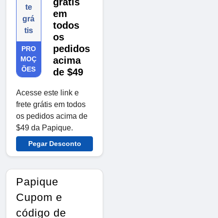
grátis
te
em
grá
todos
tis
os
pedidos
PRO
MOÇ
acima
ÕES
de $49
Acesse este link e
frete grátis em todos
os pedidos acima de
$49 da Papique.
Pegar Desconto
Papique
Cupom e
código de