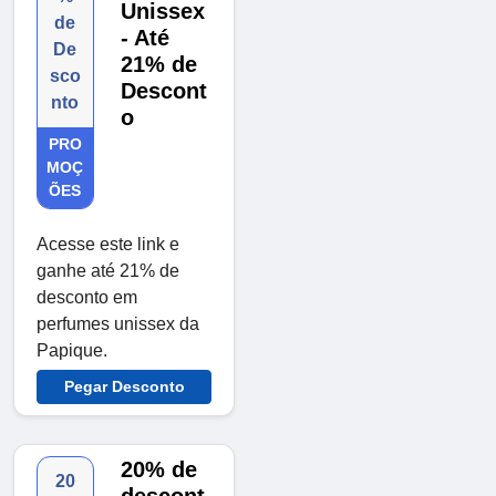
Unissex
de
- Até
De
21% de
sco
Descont
nto
o
PRO
MOÇ
ÕES
Acesse este link e
ganhe até 21% de
desconto em
perfumes unissex da
Papique.
Pegar Desconto
20% de
20