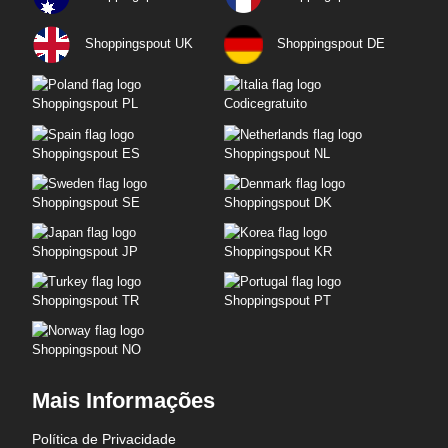
Shoppingspout UK
Shoppingspout DE
Shoppingspout PL
Codicegratuito
Shoppingspout ES
Shoppingspout NL
Shoppingspout SE
Shoppingspout DK
Shoppingspout JP
Shoppingspout KR
Shoppingspout TR
Shoppingspout PT
Shoppingspout NO
Mais Informações
Política de Privacidade