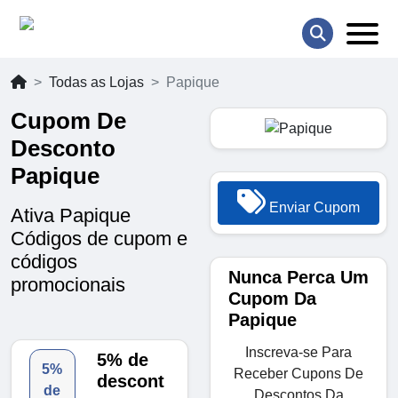
Todas as Lojas
Papique
Cupom De
Desconto
Papique
Enviar Cupom
Ativa Papique
Códigos de cupom e
códigos
Nunca Perca Um
promocionais
Cupom Da
Papique
Inscreva-se Para
5% de
5%
Receber Cupons De
descont
de
Descontos Da