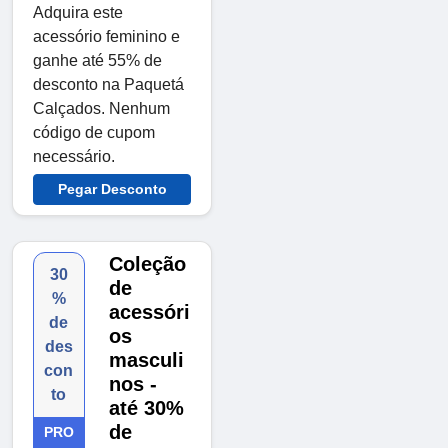
Adquira este
acessório feminino e
ganhe até 55% de
desconto na Paquetá
Calçados. Nenhum
código de cupom
necessário.
Pegar Desconto
Coleção
30
de
%
acessóri
de
os
des
masculi
con
nos -
to
até 30%
de
PRO