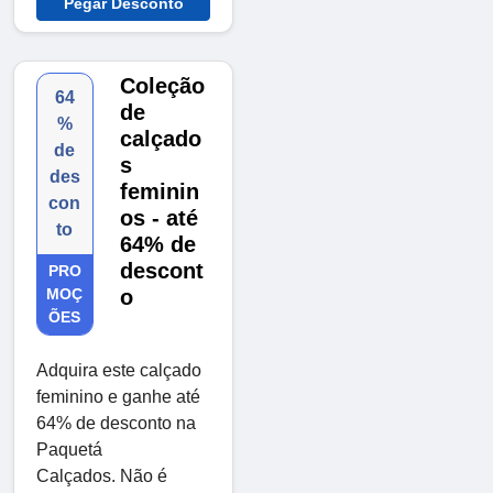
Pegar Desconto
Coleção
64
de
%
calçado
de
s
des
feminin
con
os - até
to
64% de
descont
PRO
MOÇ
o
ÕES
Adquira este calçado
feminino e ganhe até
64% de desconto na
Paquetá
Calçados. Não é