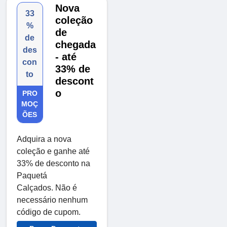
Nova
33
coleção
%
de
de
chegada
des
- até
con
33% de
to
descont
o
PRO
MOÇ
ÕES
Adquira a nova
coleção e ganhe até
33% de desconto na
Paquetá
Calçados. Não é
necessário nenhum
código de cupom.