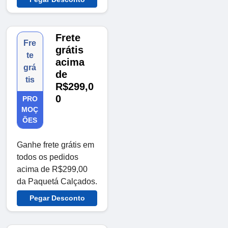
Frete
Fre
grátis
te
acima
grá
de
tis
R$299,0
0
PRO
MOÇ
ÕES
Ganhe frete grátis em
todos os pedidos
acima de R$299,00
da Paquetá Calçados.
Pegar Desconto