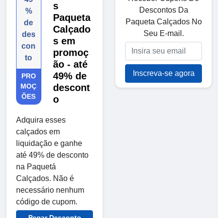
s
Descontos Da
%
Paqueta
Paqueta Calçados No
de
Calçado
Seu E-mail.
des
s em
con
promoç
to
ão - até
Inscreva-se agora
49% de
PRO
MOÇ
descont
ÕES
o
Adquira esses
calçados em
liquidação e ganhe
até 49% de desconto
na Paquetá
Calçados. Não é
necessário nenhum
código de cupom.
Pegar Desconto