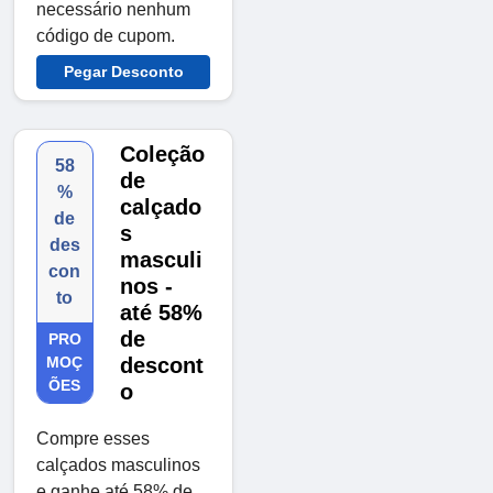
necessário nenhum
código de cupom.
Pegar Desconto
Coleção
58
de
%
calçado
de
s
des
masculi
con
nos -
to
até 58%
de
PRO
MOÇ
descont
ÕES
o
Compre esses
calçados masculinos
e ganhe até 58% de