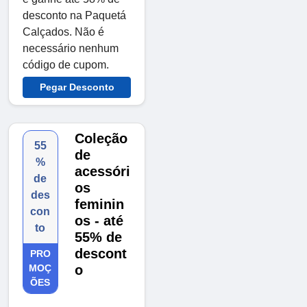
desconto na Paquetá
Calçados. Não é
necessário nenhum
código de cupom.
Pegar Desconto
Coleção
55
de
%
acessóri
de
os
des
feminin
con
os - até
to
55% de
descont
PRO
MOÇ
o
ÕES