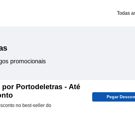
Todas a
as
igos promocionais
por Portodeletras - Até
onto
Pegar Descon
conto no best-seller do