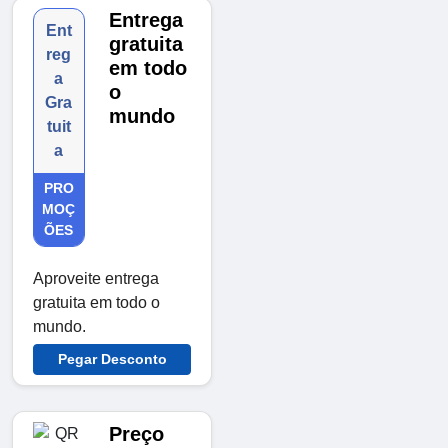
Entrega
Ent
gratuita
reg
em todo
a
o
Gra
mundo
tuit
a
PRO
MOÇ
ÕES
Aproveite entrega
gratuita em todo o
mundo.
Pegar Desconto
Preço