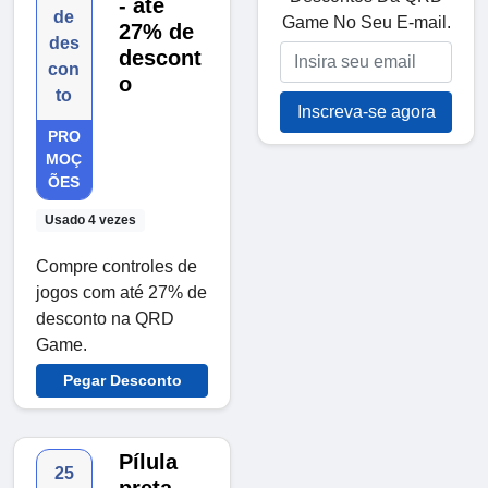
- até
de
Game No Seu E-mail.
27% de
des
descont
con
o
to
Inscreva-se agora
PRO
MOÇ
ÕES
Usado 4 vezes
Compre controles de
jogos com até 27% de
desconto na QRD
Game.
Pegar Desconto
Pílula
25