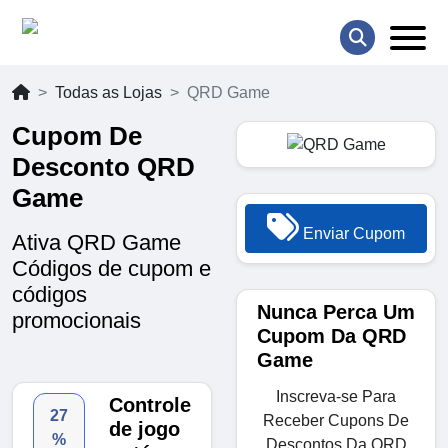
Todas as Lojas
QRD Game
Cupom De
Desconto QRD
Game
Enviar Cupom
Ativa QRD Game
Códigos de cupom e
códigos
Nunca Perca Um
promocionais
Cupom Da QRD
Game
Inscreva-se Para
Controle
27
Receber Cupons De
de jogo
%
Descontos Da QRD