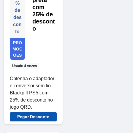
preta
%
com
de
25% de
des
descont
con
o
to
PRO
MOÇ
ÕES
Usado 4 vezes
Obtenha o adaptador
e conversor sem fio
Blackpill PS5 com
25% de desconto no
jogo QRD.
Pegar Desconto