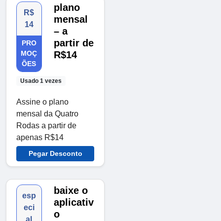
plano
R$
mensal
14
– a
partir de
PRO
MOÇ
R$14
ÕES
Usado 1 vezes
Assine o plano
mensal da Quatro
Rodas a partir de
apenas R$14
Pegar Desconto
baixe o
esp
aplicativ
eci
o
al