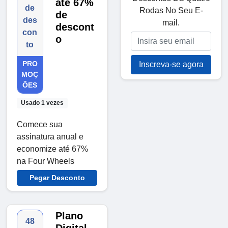
até 67%
de
Rodas No Seu E-
de
des
mail.
descont
con
o
to
PRO
Inscreva-se agora
MOÇ
ÕES
Usado 1 vezes
Comece sua
assinatura anual e
economize até 67%
na Four Wheels
Pegar Desconto
Plano
48