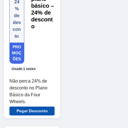
24
básico –
%
24% de
de
descont
des
o
con
to
PRO
MOÇ
ÕES
Usado 1 vezes
Não perca 24% de
desconto no Plano
Básico da Four
Wheels.
Pegar Desconto