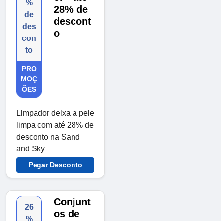
%
28% de
de
descont
des
o
con
to
PRO
MOÇ
ÕES
Limpador deixa a pele
limpa com até 28% de
desconto na Sand
and Sky
Pegar Desconto
Conjunt
26
os de
%