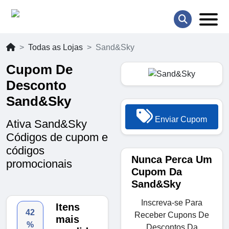
Todas as Lojas
Sand&Sky
Cupom De
Desconto
Sand&Sky
Enviar Cupom
Ativa Sand&Sky
Códigos de cupom e
códigos
Nunca Perca Um
promocionais
Cupom Da
Sand&Sky
Inscreva-se Para
Itens
42
Receber Cupons De
mais
%
Descontos Da