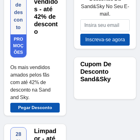
vendido
de
Sand&Sky No Seu E-
s - até
des
mail.
42% de
con
descont
to
o
PRO
Inscreva-se agora
MOÇ
ÕES
Cupom De
Os mais vendidos
Desconto
amados pelos fãs
Sand&Sky
com até 42% de
desconto na Sand
and Sky.
Pegar Desconto
Limpad
28
or - até