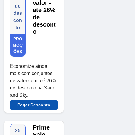
valor -
de
até 26%
des
de
con
descont
to
o
PRO
MOÇ
ÕES
Economize ainda
mais com conjuntos
de valor com até 26%
de desconto na Sand
and Sky.
Pegar Desconto
Prime
25
Sale -