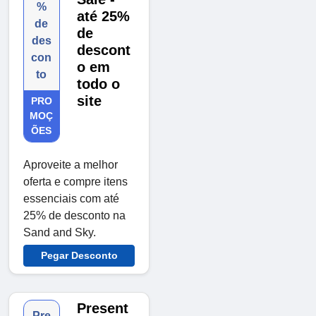
%
até 25%
de
de
des
descont
con
o em
to
todo o
site
PRO
MOÇ
ÕES
Aproveite a melhor
oferta e compre itens
essenciais com até
25% de desconto na
Sand and Sky.
Pegar Desconto
Present
Pre