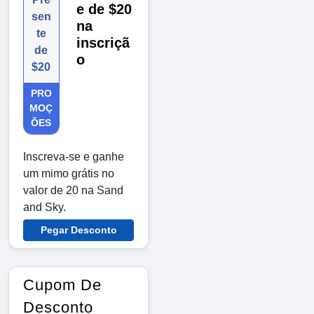
e de $20
sen
na
te
inscriçã
de
o
$20
PRO
MOÇ
ÕES
Inscreva-se e ganhe
um mimo grátis no
valor de 20 na Sand
and Sky.
Pegar Desconto
Cupom De
Desconto