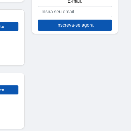
E-mail.
Inscreva-se agora
to
to