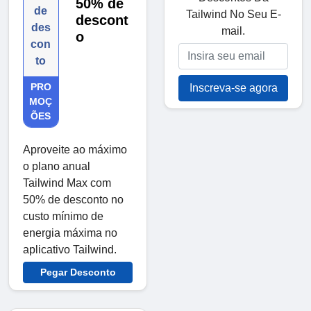
50% de
de
Tailwind No Seu E-
descont
des
mail.
o
con
to
PRO
Inscreva-se agora
MOÇ
ÕES
Aproveite ao máximo
o plano anual
Tailwind Max com
50% de desconto no
custo mínimo de
energia máxima no
aplicativo Tailwind.
Pegar Desconto