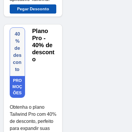
Pegar Desconto
Plano
40
Pro -
%
40% de
de
descont
des
o
con
to
PRO
MOÇ
ÕES
Obtenha o plano
Tailwind Pro com 40%
de desconto, perfeito
para expandir suas