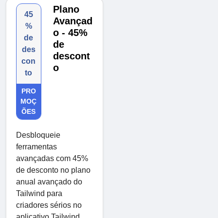
Plano
45
Avançad
%
o - 45%
de
de
des
descont
con
o
to
PRO
MOÇ
ÕES
Desbloqueie
ferramentas
avançadas com 45%
de desconto no plano
anual avançado do
Tailwind para
criadores sérios no
aplicativo Tailwind.