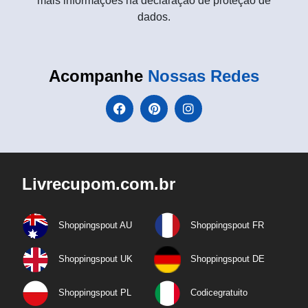
mais informações na declaração de proteção de
dados.
Acompanhe
Nossas Redes
Livrecupom.com.br
Shoppingspout AU
Shoppingspout FR
Shoppingspout UK
Shoppingspout DE
Shoppingspout PL
Codicegratuito