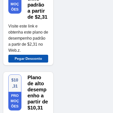
MOÇ
padrão
ÕES
a partir
de $2,31
Visite este link e
obtenha este plano de
desempenho padrão
a partir de $2,31 no
Web.z.
Pegar Desconto
Plano
$10
de alto
,31
desemp
enho a
PRO
MOÇ
partir de
ÕES
$10,31