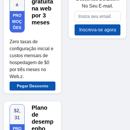
gratuita
a
No Seu E-mail.
na web
por 3
PRO
MOÇ
meses
ÕES
Inscreva-se agora
Zero taxas de
configuração inicial e
custos mensais de
hospedagem de $0
por três meses no
Web.z.
Pegar Desconto
Plano
$2,
de
31
desemp
enho
PRO