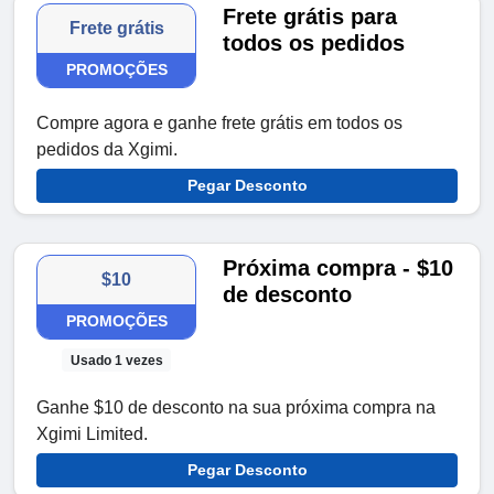
Frete grátis para
Frete grátis
todos os pedidos
PROMOÇÕES
Compre agora e ganhe frete grátis em todos os
pedidos da Xgimi.
Pegar Desconto
Próxima compra - $10
$10
de desconto
PROMOÇÕES
Usado 1 vezes
Ganhe $10 de desconto na sua próxima compra na
Xgimi Limited.
Pegar Desconto