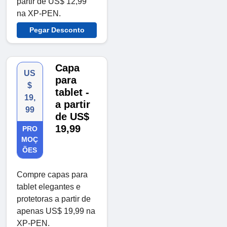
partir de US$ 12,99
na XP-PEN.
Pegar Desconto
Capa
US
para
$
tablet -
19,
a partir
99
de US$
19,99
PRO
MOÇ
ÕES
Compre capas para
tablet elegantes e
protetoras a partir de
apenas US$ 19,99 na
XP-PEN.