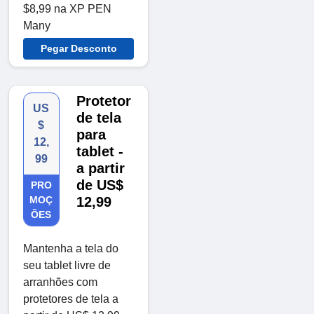
$8,99 na XP PEN
Many
Pegar Desconto
Protetor
US
de tela
$
para
12,
tablet -
99
a partir
de US$
PRO
MOÇ
12,99
ÕES
Mantenha a tela do
seu tablet livre de
arranhões com
protetores de tela a