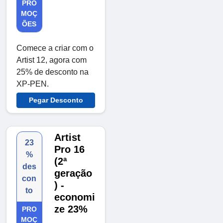
PRO
MOÇ
ÕES
Comece a criar com o
Artist 12, agora com
25% de desconto na
XP-PEN.
Pegar Desconto
Artist
23
Pro 16
%
(2ª
des
geração
con
) -
to
economi
ze 23%
PRO
MOÇ