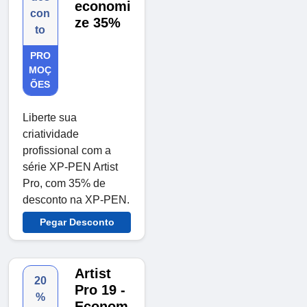
economi
con
ze 35%
to
PRO
MOÇ
ÕES
Liberte sua
criatividade
profissional com a
série XP-PEN Artist
Pro, com 35% de
desconto na XP-PEN.
Pegar Desconto
Artist
20
Pro 19 -
%
Econom