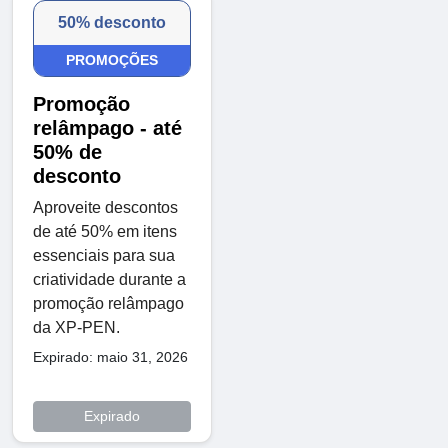
50% desconto
PROMOÇÕES
Promoção
relâmpago - até
50% de
desconto
Aproveite descontos
de até 50% em itens
essenciais para sua
criatividade durante a
promoção relâmpago
da XP-PEN.
Expirado: maio 31, 2026
Expirado