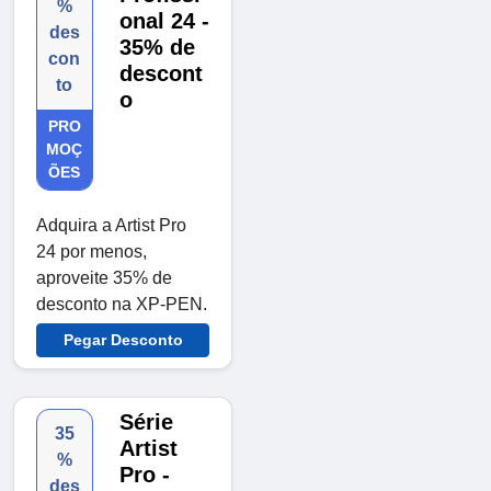
%
onal 24 -
des
35% de
con
descont
to
o
PRO
MOÇ
ÕES
Adquira a Artist Pro
24 por menos,
aproveite 35% de
desconto na XP-PEN.
Pegar Desconto
Série
35
Artist
%
Pro -
des