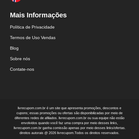
Mais Informações
Política de Privacidade
Termos de Uso Vendas
Blog
Sobre nós
Contate-nos
livrecupom.com.br é um site que apresenta promoções, descontos e
cupons; essas promoções ou ofertas são disponibilizadas por meio de
diferentes redes de afiliados. livrecupom.com.br ou sua equipe não estão
envolvidos quando você faz uma compra por meio desses links,
livrecupom.com.br ganha comissão apenas por meio desses links/ofertas.
direitos autorais @ 2026 livrecupom.Todos os direitos reservados.