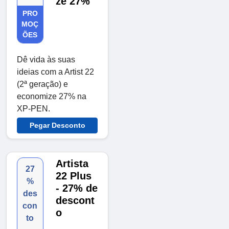
ze 27%
PRO
MOÇ
ÕES
Dê vida às suas
ideias com a Artist 22
(2ª geração) e
economize 27% na
XP-PEN.
Pegar Desconto
Artista
27
22 Plus
%
- 27% de
des
descont
con
o
to