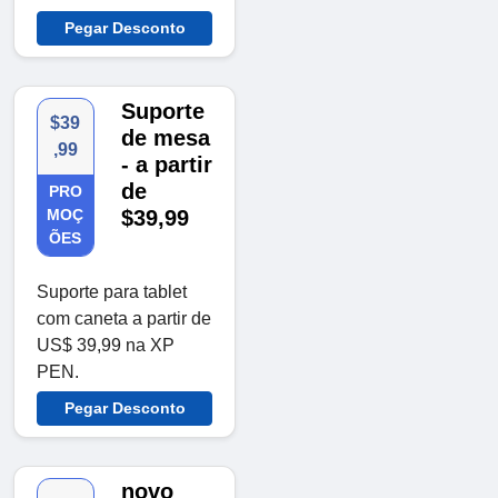
Pegar Desconto
Suporte
$39
de mesa
,99
- a partir
de
PRO
MOÇ
$39,99
ÕES
Suporte para tablet
com caneta a partir de
US$ 39,99 na XP
PEN.
Pegar Desconto
novo