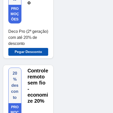
o
PRO
MOÇ
ÕES
Deco Pro (2ª geração)
com até 20% de
desconto
Pegar Desconto
Controle
20
remoto
%
sem fio
des
-
con
economi
to
ze 20%
PRO
MOÇ