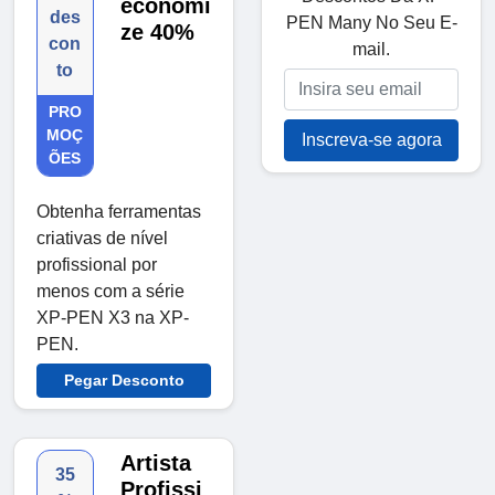
economi
des
PEN Many No Seu E-
ze 40%
con
mail.
to
PRO
MOÇ
Inscreva-se agora
ÕES
Obtenha ferramentas
criativas de nível
profissional por
menos com a série
XP-PEN X3 na XP-
PEN.
Pegar Desconto
Artista
35
Profissi