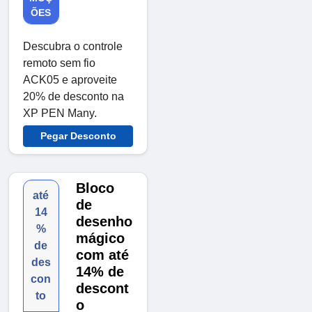
ÕES
Descubra o controle
remoto sem fio
ACK05 e aproveite
20% de desconto na
XP PEN Many.
Pegar Desconto
Bloco
até
de
14
desenho
%
mágico
de
com até
des
14% de
con
descont
to
o