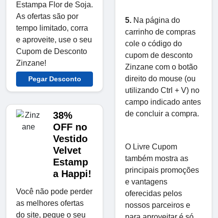
Estampa Flor de Soja.
As ofertas são por
5.
Na página do
tempo limitado, corra
carrinho de compras
e aproveite, use o seu
cole o código do
Cupom de Desconto
cupom de desconto
Zinzane!
Zinzane com o botão
direito do mouse (ou
Pegar Desconto
utilizando Ctrl + V) no
campo indicado antes
de concluir a compra.
38%
OFF no
Vestido
O Livre Cupom
Velvet
também mostra as
Estamp
principais promoções
a Happi!
e vantagens
Você não pode perder
oferecidas pelos
as melhores ofertas
nossos parceiros e
do site, pegue o seu
para aproveitar é só